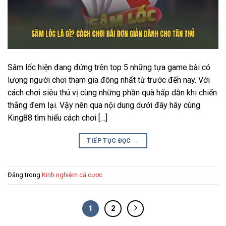
Sâm lốc hiện đang đứng trên top 5 những tựa game bài có
lượng người chơi tham gia đông nhất từ trước đến nay. Với
cách chơi siêu thú vị cùng những phần quà hấp dẫn khi chiến
thắng đem lại. Vậy nên qua nội dung dưới đây hãy cùng
King88 tìm hiểu cách chơi […]
TIẾP TỤC ĐỌC
→
Đăng trong
Kinh nghiệm cá cược
1
2