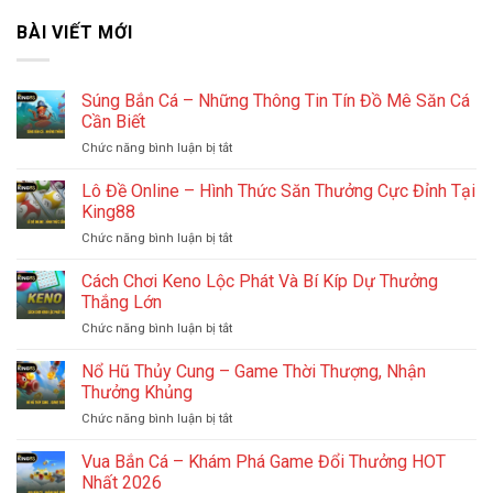
BÀI VIẾT MỚI
Súng Bắn Cá – Những Thông Tin Tín Đồ Mê Săn Cá
Cần Biết
Chức năng bình luận bị tắt
ở
Súng
Bắn
Lô Đề Online – Hình Thức Săn Thưởng Cực Đỉnh Tại
Cá
King88
–
Chức năng bình luận bị tắt
ở
Những
Lô
Thông
Đề
Cách Chơi Keno Lộc Phát Và Bí Kíp Dự Thưởng
Tin
Online
Tín
Thắng Lớn
–
Đồ
Chức năng bình luận bị tắt
ở
Hình
Mê
Cách
Thức
Săn
Chơi
Nổ Hũ Thủy Cung – Game Thời Thượng, Nhận
Săn
Cá
Keno
Thưởng
Thưởng Khủng
Cần
Lộc
Cực
Biết
Chức năng bình luận bị tắt
ở
Phát
Đỉnh
Nổ
Và
Tại
Hũ
Vua Bắn Cá – Khám Phá Game Đổi Thưởng HOT
Bí
King88
Thủy
Kíp
Nhất 2026