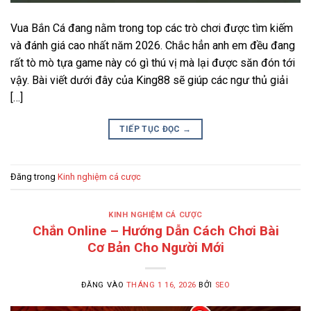
Vua Bắn Cá đang nằm trong top các trò chơi được tìm kiếm
và đánh giá cao nhất năm 2026. Chắc hẳn anh em đều đang
rất tò mò tựa game này có gì thú vị mà lại được săn đón tới
vậy. Bài viết dưới đây của King88 sẽ giúp các ngư thủ giải
[…]
TIẾP TỤC ĐỌC
→
Đăng trong
Kinh nghiệm cá cược
KINH NGHIỆM CÁ CƯỢC
Chắn Online – Hướng Dẫn Cách Chơi Bài
Cơ Bản Cho Người Mới
ĐĂNG VÀO
THÁNG 1 16, 2026
BỞI
SEO