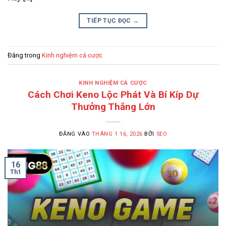
TIẾP TỤC ĐỌC
→
Đăng trong
Kinh nghiệm cá cược
KINH NGHIỆM CÁ CƯỢC
Cách Chơi Keno Lộc Phát Và Bí Kíp Dự
Thưởng Thắng Lớn
ĐĂNG VÀO
THÁNG 1 16, 2026
BỞI
SEO
16
Th1